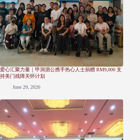
爱心汇聚力量｜甲洞泗公携手热心人士捐赠 RM9,000 支
持美门残障关怀计划
June 29, 2026