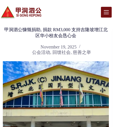
Skip
to
content
甲洞泗公慷慨捐助, 捐款 RM3,000 支持吉隆坡增江北
区华小校友会恳心会
November 19, 2025
公会活动
,
回馈社会
,
慈善之举