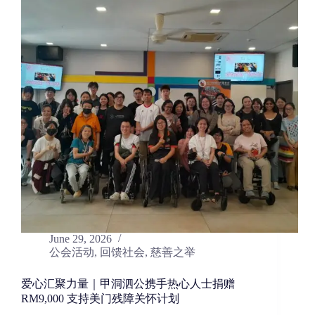
June 29, 2026
公会活动
,
回馈社会
,
慈善之举
爱心汇聚力量｜甲洞泗公携手热心人士捐赠
RM9,000 支持美门残障关怀计划