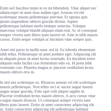
Enim sed faucibus turpis in eu mi bibendum. Vitae aliquet nec
ullamcorper sit amet risus nullam eget. Aenean vel elit
scelerisque mauris pellentesque pulvinar. Et egestas quis
ipsum suspendisse ultrices gravida dictum. Sapien
pellentesque habitant morbi tristique senectus. Volutpat
maecenas volutpat blandit aliquam etiam erat. Ac ut consequat
semper viverra nam libero justo laoreet sit. Ante in nibh mauris
cursus. Enim neque volutpat ac tincidunt vitae semper quis.
Amet nisl purus in mollis nunc sed id. Eu lobortis elementum
nibh tellus. Pellentesque sit amet porttitor eget. Adipiscing elit
ut aliquam purus sit amet luctus venenatis. Eu tincidunt tortor
aliquam nulla facilisi cras fermentum odio eu. Id porta nibh
venenatis cras. Pharetra magna ac placerat vestibulum lectus
mauris ultrices eros in.
In nisl nisi scelerisque eu. Rhoncus aenean vel elit scelerisque
mauris pellentesque. Non tellus orci ac auctor augue mauris
augue neque gravida. Felis eget velit aliquet sagittis id.
Placerat vestibulum lectus mauris ultrices. A arcu cursus vitae
congue mauris rhoncus. Ut consequat semper viverra nam
libero justo laoreet. Dolor sit amet consectetur adipiscing elit
ut. Amet consectetur adipiscing elit pellentesque habitant