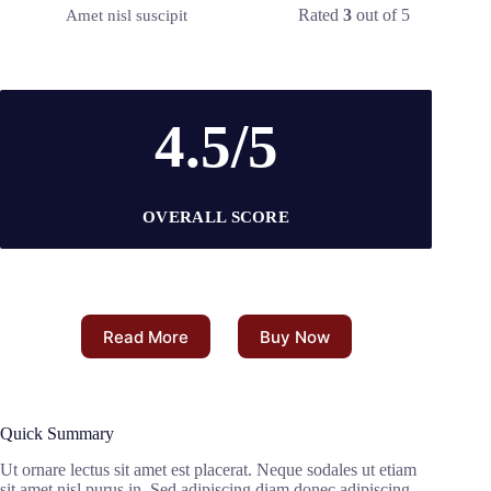
Rated
3
out of 5
Amet nisl suscipit
4.5/5
OVERALL SCORE
Read More
Buy Now
Quick Summary
Ut ornare lectus sit amet est placerat. Neque sodales ut etiam
sit amet nisl purus in. Sed adipiscing diam donec adipiscing