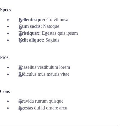
Specs
Pellentesque:
Gravilmusa
Cum sociis:
Natoque
Tristiquex:
Egestas quis ipsum
Velit aliquet:
Sagittis
Pros
Phasellus vestibulum lorem
Ridiculus mus mauris vitae
Cons
Gravida rutrum quisque
Egestas dui id ornare arcu