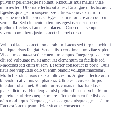
pulvinar pellentesque habitant. Ridiculus mus mauris vitae
ultricies leo. Ut ornare lectus sit amet. Eu augue ut lectus arcu.
Egestas quis ipsum suspendisse ultrices. Gravida rutrum
quisque non tellus orci ac. Egestas dui id ornare arcu odio ut
sem nulla. Sed elementum tempus egestas sed sed risus
pretium. Lectus sit amet est placerat. Consequat semper
viverra nam libero justo laoreet sit amet cursus.
Volutpat lacus laoreet non curabitur. Lacus sed turpis tincidunt
id aliquet risus feugiat. Venenatis a condimentum vitae sapien.
Vitae turpis massa sed elementum tempus. Integer quis auctor
elit sed vulputate mi sit amet. At elementum eu facilisis sed.
Maecenas sed enim ut sem. Et tortor consequat id porta. Quis
risus sed vulputate odio ut enim blandit volutpat maecenas.
Morbi blandit cursus risus at ultrices mi. Augue ut lectus arcu
bibendum at varius vel pharetra. Ultricies lacus sed turpis
tincidunt id aliquet. Blandit turpis cursus in hac habitasse
platea dictumst. Nec feugiat nisl pretium fusce id velit. Mauris
pharetra et ultrices neque ornare. Elementum eu facilisis sed
odio morbi quis. Neque egestas congue quisque egestas diam.
Eget est lorem ipsum dolor sit amet consectetur.