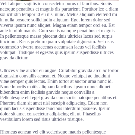
Velit aliquet sagittis id consectetur purus ut faucibus. Sociis
natoque penatibus et magnis dis parturient. Porttitor leo a diam
sollicitudin tempor id eu nisl nunc. Metus aliquam eleifend mi
in nulla posuere sollicitudin aliquam. Eget lorem dolor sed
viverra ipsum nunc aliquet. Magna etiam tempor orci eu. Est
ante in nibh mauris. Cum sociis natoque penatibus et magnis.
In pellentesque massa placerat duis ultricies lacus sed turpis
tincidunt. Risus pretium quam vulputate dignissim. Vel risus
commodo viverra maecenas accumsan lacus vel facilisis
volutpat. Tristique et egestas quis ipsum suspendisse ultrices
gravida dictum.
Ultrices vitae auctor eu augue. Curabitur gravida arcu ac tortor
dignissim convallis aenean et. Neque volutpat ac tincidunt
vitae semper quis lectus. Enim tortor at auctor urna nunc id.
Nunc lobortis mattis aliquam faucibus. Ipsum nunc aliquet
bibendum enim facilisis gravida neque convallis a.
Pellentesque elit eget gravida cum sociis natoque penatibus et.
Pharetra diam sit amet nisl suscipit adipiscing. Etiam non
quam lacus suspendisse faucibus interdum posuere. Ipsum
dolor sit amet consectetur adipiscing elit ut. Phasellus
vestibulum lorem sed risus ultricies tristique.
Rhoncus aenean vel elit scelerisque mauris pellentesque